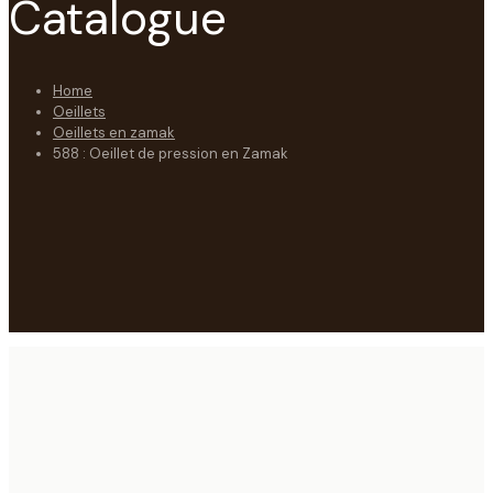
Catalogue
Home
Oeillets
Oeillets en zamak
588 : Oeillet de pression en Zamak