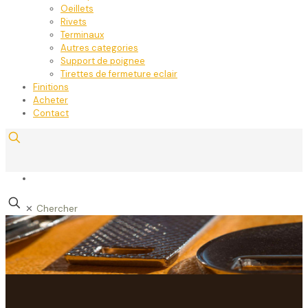
Oeillets
Rivets
Terminaux
Autres categories
Support de poignee
Tirettes de fermeture eclair
Finitions
Acheter
Contact
✕