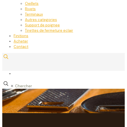
Oeillets
Rivets
Terminaux
Autres categories
Support de poignee
Tirettes de fermeture eclair
Finitions
Acheter
Contact
✕