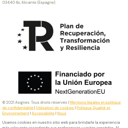
03440 Ibi, Alicante (Espagne)
© 2021 Asignes. Tous droits réservés |
Mentions légales et politique
de confidentialité
|
Utilisation de cookies
|
Politique Qualité et
Environnement
|
Accessibilite
|
Nous
Usamos cookies en nuestro sitio web para brindarle la experiencia
más relevante recordando sus preferencias y visitas repetidas. Al