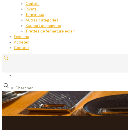
Oeillets
Rivets
Terminaux
Autres categories
Support de poignee
Tirettes de fermeture eclair
Finitions
Acheter
Contact
✕