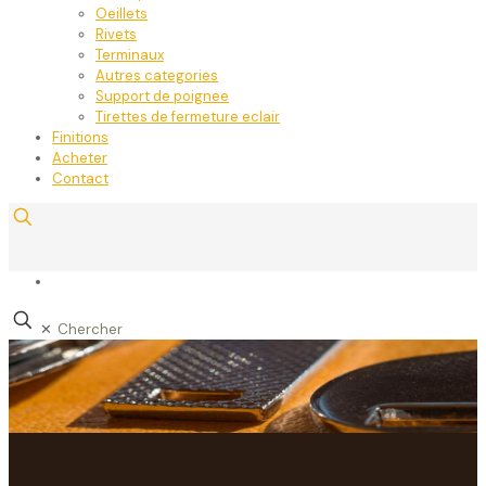
Oeillets
Rivets
Terminaux
Autres categories
Support de poignee
Tirettes de fermeture eclair
Finitions
Acheter
Contact
✕