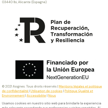
03440 Ibi, Alicante (Espagne)
© 2021 Asignes. Tous droits réservés |
Mentions légales et politique
de confidentialité
|
Utilisation de cookies
|
Politique Qualité et
Environnement
|
Accessibilite
|
Nous
Usamos cookies en nuestro sitio web para brindarle la experiencia
más relevante recordando sus preferencias y visitas repetidas. Al