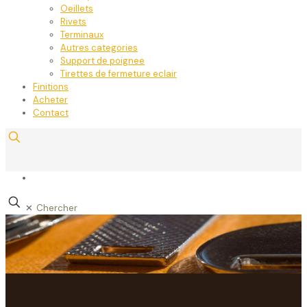
Oeillets
Rivets
Terminaux
Autres categories
Support de poignee
Tirettes de fermeture eclair
Finitions
Acheter
Contact
✕