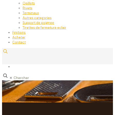
Oeillets
Rivets
Terminaux
Autres categories
Support de poignee
Tirettes de fermeture eclair
Finitions
Acheter
Contact
✕