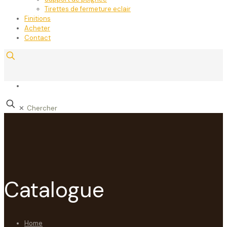
Tirettes de fermeture eclair
Finitions
Acheter
Contact
✕
Catalogue
Home