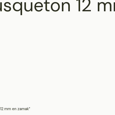
usqueton 12 
n 12 mm en zamak”