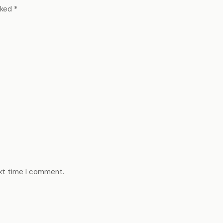
rked
*
ext time I comment.