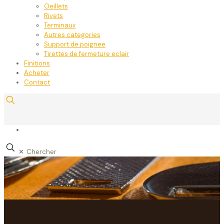
Oeillets
Rivets
Terminaux
Autres categories
Support de poignee
Tirettes de fermeture eclair
Finitions
Acheter
Contact
✕