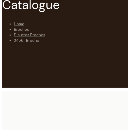
Catalogue
Home
Broches
D'autres Broches
3456 : Broche