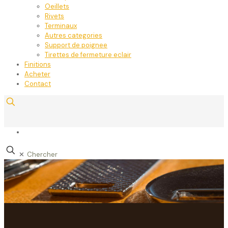
Oeillets
Rivets
Terminaux
Autres categories
Support de poignee
Tirettes de fermeture eclair
Finitions
Acheter
Contact
✕