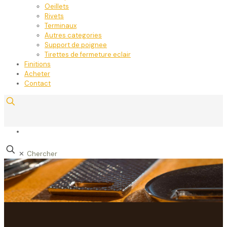
Oeillets
Rivets
Terminaux
Autres categories
Support de poignee
Tirettes de fermeture eclair
Finitions
Acheter
Contact
✕