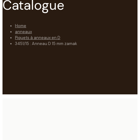
Catalogue
Home
anneaux
Piquets à anneaux en D
3451/15 : Anneau D 15 mm zamak