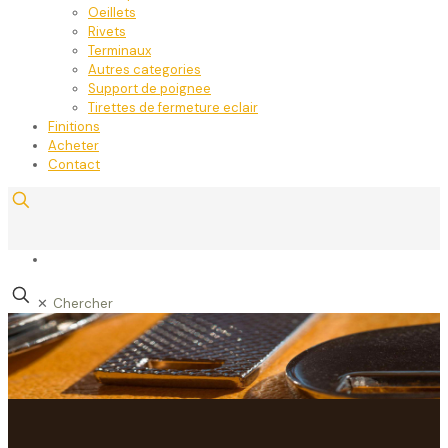
Oeillets
Rivets
Terminaux
Autres categories
Support de poignee
Tirettes de fermeture eclair
Finitions
Acheter
Contact
✕