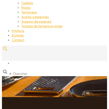
Oeillets
Rivets
Terminaux
Autres categories
Support de poignee
Tirettes de fermeture eclair
Finitions
Acheter
Contact
✕