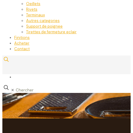
Oeillets
Rivets
Terminaux
Autres categories
Support de poignee
Tirettes de fermeture eclair
Finitions
Acheter
Contact
✕