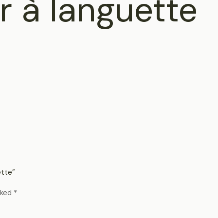
r à languette
ette”
rked
*