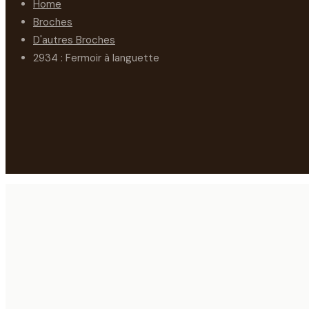
Home
Broches
D'autres Broches
2934 : Fermoir à languette