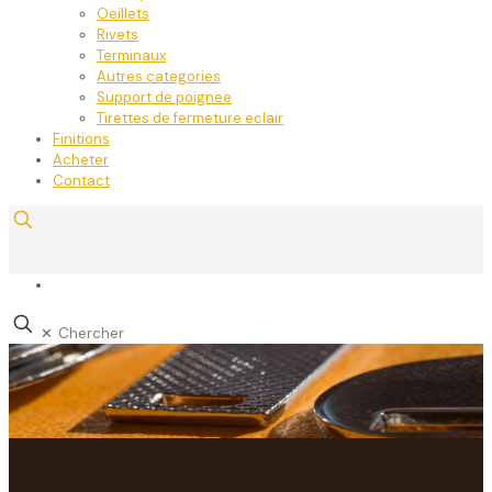
Oeillets
Rivets
Terminaux
Autres categories
Support de poignee
Tirettes de fermeture eclair
Finitions
Acheter
Contact
✕