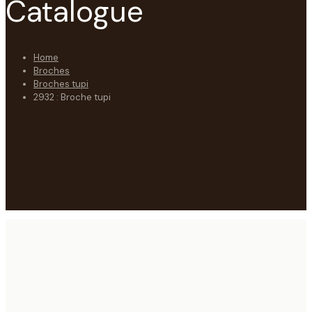
Catalogue
Home
Broches
Broches tupi
2932 : Broche tupi