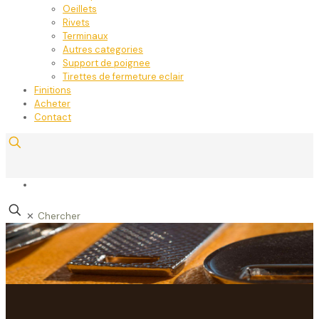
Oeillets
Rivets
Terminaux
Autres categories
Support de poignee
Tirettes de fermeture eclair
Finitions
Acheter
Contact
✕