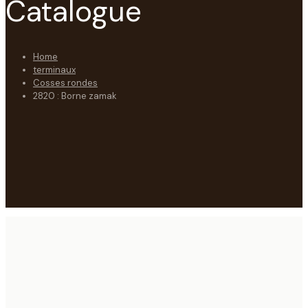
Catalogue
Home
terminaux
Cosses rondes
2820 : Borne zamak