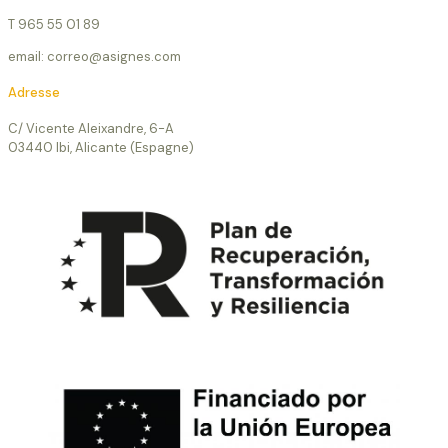
T 965 55 01 89
email: correo@asignes.com
Adresse
C/ Vicente Aleixandre, 6-A
03440 Ibi, Alicante (Espagne)