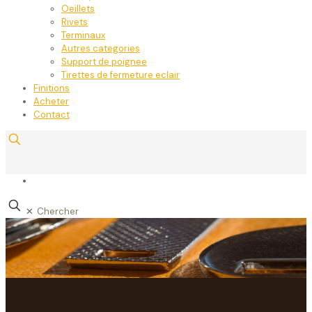
Oeillets
Rivets
Terminaux
Autres categories
Support de poignee
Tirettes de fermeture eclair
Finitions
Acheter
Contact
✕