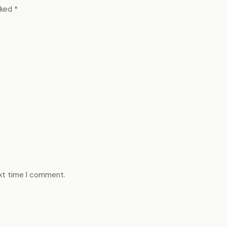
rked
*
ext time I comment.