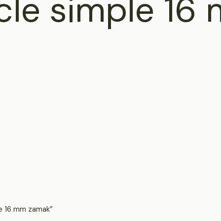
cle simple 16
ple 16 mm zamak”