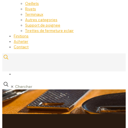
Oeillets
Rivets
Terminaux
Autres categories
Support de poignee
Tirettes de fermeture eclair
Finitions
Acheter
Contact
✕