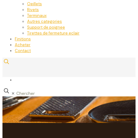
Oeillets
Rivets
Terminaux
Autres categories
Support de poignee
Tirettes de fermeture eclair
Finitions
Acheter
Contact
✕