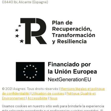
03440 Ibi, Alicante (Espagne)
© 2021 Asignes. Tous droits réservés |
Mentions légales et politique
de confidentialité
|
Utilisation de cookies
|
Politique Qualité et
Environnement
|
Accessibilite
|
Nous
Usamos cookies en nuestro sitio web para brindarle la experiencia
más relevante recordando sus preferencias y visitas repetidas. Al