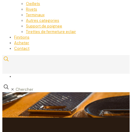
Oeillets
Rivets
Terminaux
Autres categories
Support de poignee
Tirettes de fermeture eclair
Finitions
Acheter
Contact
✕