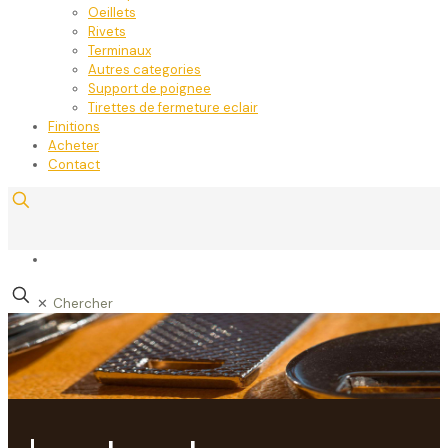
Oeillets
Rivets
Terminaux
Autres categories
Support de poignee
Tirettes de fermeture eclair
Finitions
Acheter
Contact
✕